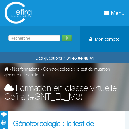
Menu
Mon compte
Des questions ?
01 46 04 48 41
Nos formations
Génotoxicologie : le test de mutation
génique utilisant le(...)
Formation en classe virtuelle
Cefira (#GNT_EL_M3)
Génotoxicologie : le test de