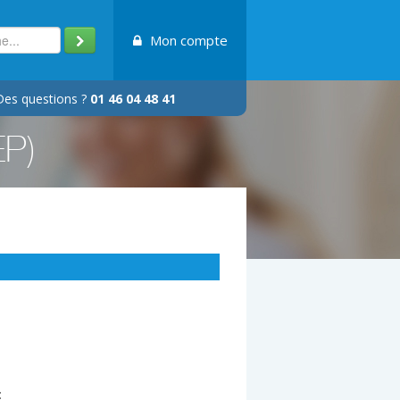
Mon compte
Des questions ?
01 46 04 48 41
EP)
: