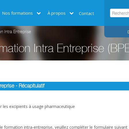
Nos formations
À propos
Contact
 Intra Entreprise
ation Intra Entreprise (BP
prise - Récapitulatif
ur les excipients à usage pharmaceutique
 formation intra-entreprise, veuillez compléter le formulaire suivant 