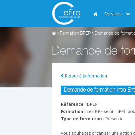
Services
Formation BPEP
Demande de formation
Demande de form
Retour à la formation
Demande de formation Intra Entre
Référence
: BPEP
Formation
: Les BPF selon l'IPEC po
Type de formation
: Présentiel
Vous souhaitez organiser une action de