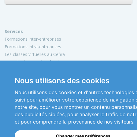
Services
Formations inter-entreprises
Formations intra-entreprises
Les classes virtuelles au Cefira
Activités de conseil et d'audit
Conception de matériels pédagogiques
Nous utilisons des cookies
Informations
Mon compte
Nous utilisons des cookies et d'autres technologies 
Plan du site
suivi pour améliorer votre expérience de navigation 
Mentions légales
notre site, pour vous montrer un contenu personnali
Conditions générales de vente
des publicités ciblées, pour analyser le trafic de notr
Nous contacter
et pour comprendre la provenance de nos visiteurs.
Copyright 2026 © Cefira
Changer mes préférences