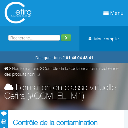
Menu
Mon compte
Des questions ?
01 46 04 48 41
Nos formations
Contrôle de la contamination microbienne
des produits non(...)
Formation en classe virtuelle
Cefira (#CCM_EL_M1)
Contrôle de la contamination