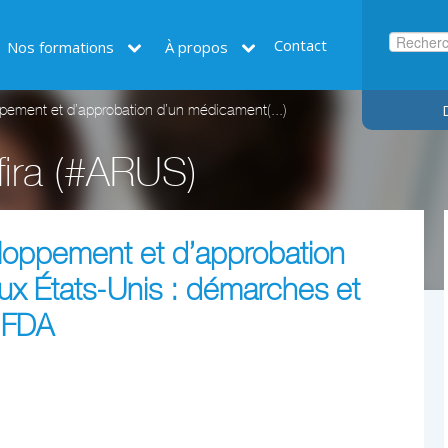
Contact
Nos formations
À propos
ement et d’approbation d’un médicament(...)
ira (#ARUS)
loppement et d’approbation
x États-Unis : démarches et
a FDA