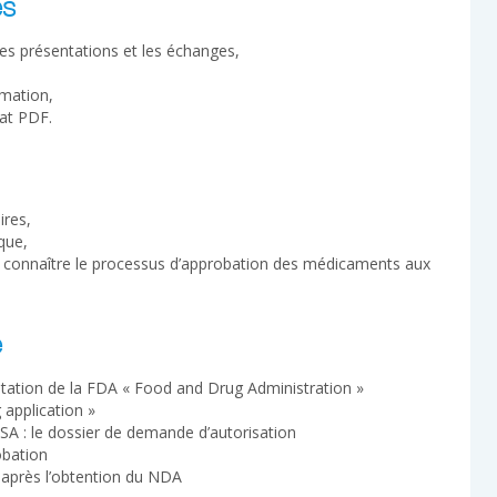
es
les présentations et les échanges,
rmation,
at PDF.
ires,
que,
 connaître le processus d’approbation des médicaments aux
e
ntation de la FDA « Food and Drug Administration »
 application »
A : le dossier de demande d’autorisation
obation
 après l’obtention du NDA