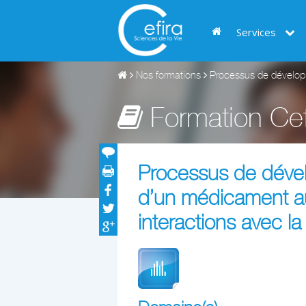
Services
Nos formations
Processus de développ
Formation Cef
Processus de déve
d’un médicament au
interactions avec l