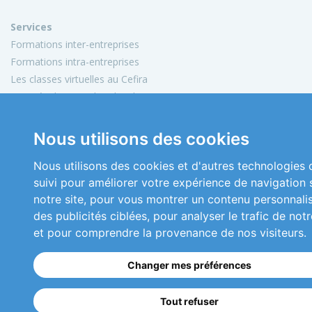
Services
Formations inter-entreprises
Formations intra-entreprises
Les classes virtuelles au Cefira
Activités de conseil et d'audit
Conception de matériels pédagogiques
Nous utilisons des cookies
Informations
Mon compte
Nous utilisons des cookies et d'autres technologies 
Plan du site
suivi pour améliorer votre expérience de navigation 
Mentions légales
notre site, pour vous montrer un contenu personnali
Conditions générales de vente
des publicités ciblées, pour analyser le trafic de notr
Nous contacter
et pour comprendre la provenance de nos visiteurs.
Copyright 2026 © Cefira
Changer mes préférences
Réalisation
ckc-net.com
Tout refuser