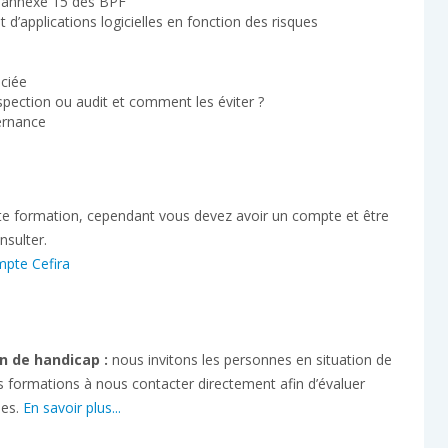
n annexe 15 des BPF
 d’applications logicielles en fonction des risques
ociée
spection ou audit et comment les éviter ?
ternance
tte formation, cependant vous devez avoir un compte et être
nsulter.
mpte Cefira
n de handicap :
nous invitons les personnes en situation de
s formations à nous contacter directement afin d’évaluer
ses.
En savoir plus...