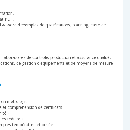
rmation,
at PDF,
el & Word d’exemples de qualifications, planning, carte de
 laboratoires de contrôle, production et assurance qualité,
ications, de gestion d'équipements et de moyens de mesure
e
s en métrologie
re et compréhension de certificats
ité ?
es réduire ?
xemples température et pesée