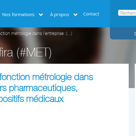
Contact
Nos formations
À propos
tion métrologie dans l’entreprise :(...)
ira (#MET)
fonction métrologie dans
eurs pharmaceutiques,
positifs médicaux