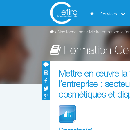
Services
Nos formations
Mettre en œuvre la fonc
Formation Cef
Mettre en œuvre la 
l’entreprise : sect
cosmétiques et dis