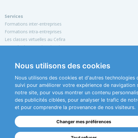
Services
Formations inter-entreprises
Formations intra-entreprises
Les classes virtuelles au Cefira
Activités de conseil et d'audit
Conception de matériels pédagogiques
Nous utilisons des cookies
Informations
Mon compte
Nous utilisons des cookies et d'autres technologies 
Plan du site
suivi pour améliorer votre expérience de navigation 
Mentions légales
notre site, pour vous montrer un contenu personnali
Conditions générales de vente
des publicités ciblées, pour analyser le trafic de notr
Nous contacter
et pour comprendre la provenance de nos visiteurs.
Copyright 2026 © Cefira
Changer mes préférences
Réalisation
ckc-net.com
Tout refuser