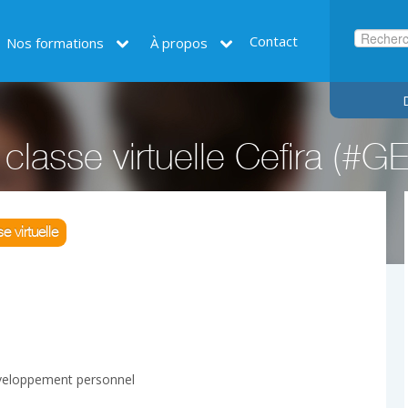
Contact
Nos formations
À propos
classe virtuelle Cefira (
e virtuelle
veloppement personnel