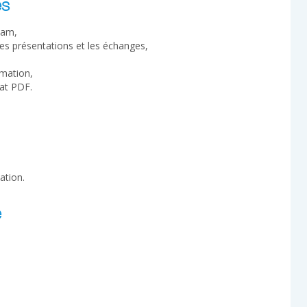
es
cam,
les présentations et les échanges,
rmation,
at PDF.
ation.
e