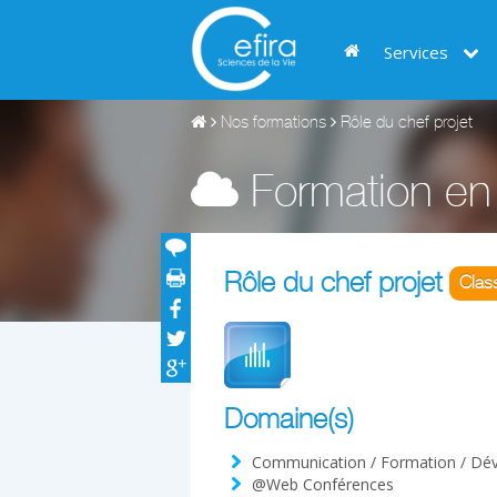
Services
Nos formations
Rôle du chef projet
Formation en 
Rôle du chef projet
Class
Domaine(s)
Communication / Formation / Dé
@Web Conférences